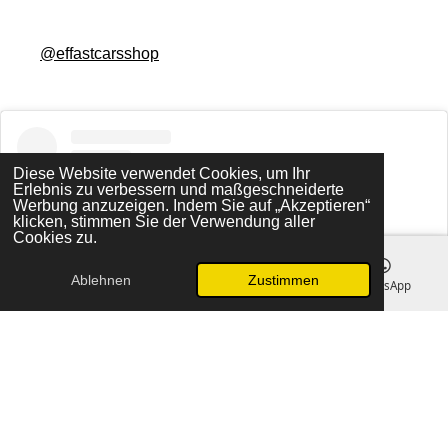
@effastcarsshop
Diese Website verwendet Cookies, um Ihr
Erlebnis zu verbessern und maßgeschneiderte
Werbung anzuzeigen. Indem Sie auf „Akzeptieren“
klicken, stimmen Sie der Verwendung aller
Cookies zu.
Ablehnen
Zustimmen
E-Mail
Telefon
Instagram
WhatsApp
View this profile on Instagram