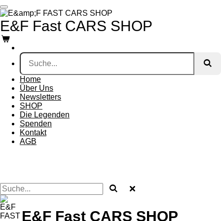
Zum
Hauptinhalt
E&F Fast CARS SHOP
springen
Home
Über Uns
Newsletters
SHOP
Die Legenden
Spenden
Kontakt
AGB
E&F Fast CARS SHOP