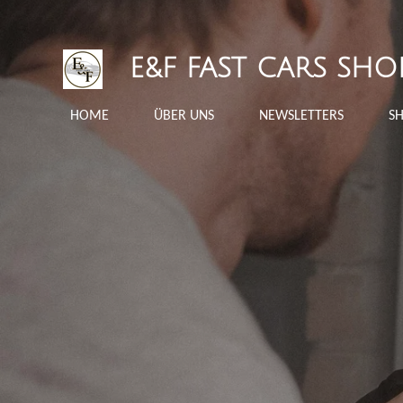
Zum
Hauptinhalt
E&F FAST CARS SHO
springen
HOME
ÜBER UNS
NEWSLETTERS
S