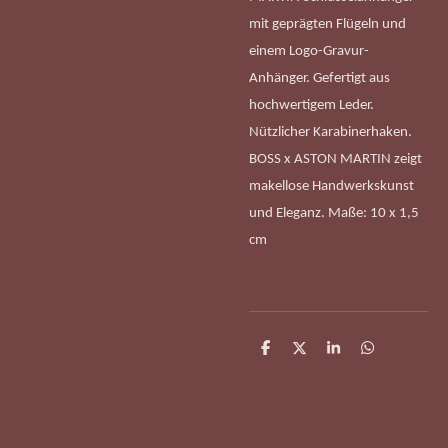
mit geprägten Flügeln und
einem Logo-Gravur-
Anhänger. Gefertigt aus
hochwertigem Leder.
Nützlicher Karabinerhaken.
BOSS x ASTON MARTIN zeigt
makellose Handwerkskunst
und Eleganz. Maße: 10 x 1,5
cm
T
T
T
T
e
e
e
e
i
i
i
i
l
l
l
l
e
e
e
e
n
n
n
n