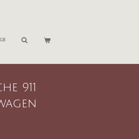
GB
he 911
wagen