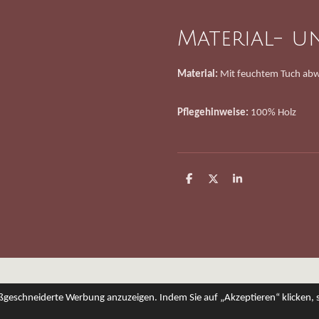
Material- u
Material:
Mit feuchtem Tuch abw
Pflegehinweise:
100% Holz
T
T
T
e
e
e
i
i
i
l
l
l
e
e
e
n
n
n
ßgeschneiderte Werbung anzuzeigen. Indem Sie auf „Akzeptieren“ klicken, 