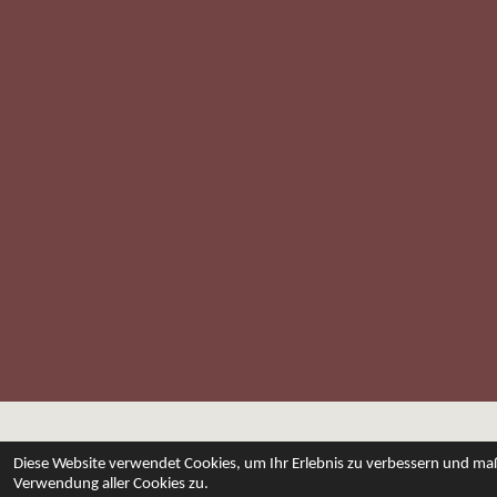
Diese Website verwendet Cookies, um Ihr Erlebnis zu verbessern und ma
© 2026 E&F FAST CARS SHOP © 2017 E&F FAST CARS
Verwendung aller Cookies zu.